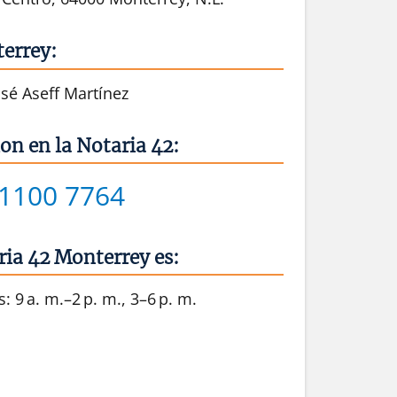
errey:
osé Aseff Martínez
on en la Notaria 42:
 1100 7764
ria 42 Monterrey es:
: 9 a. m.–2 p. m., 3–6 p. m.