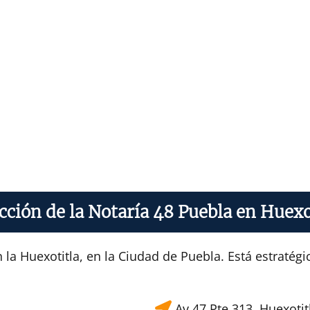
cción de la Notaría 48 Puebla en Huexo
 la Huexotitla, en la Ciudad de Puebla. Está estraté
Av 47 Pte 313, Huexotit