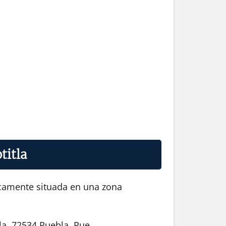
titla
gicamente situada en una zona
la, 72534 Puebla, Pue.