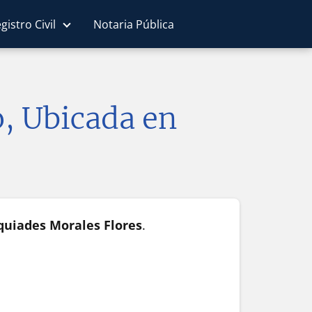
gistro Civil
Notaria Pública
o, Ubicada en
uiades Morales Flores
.