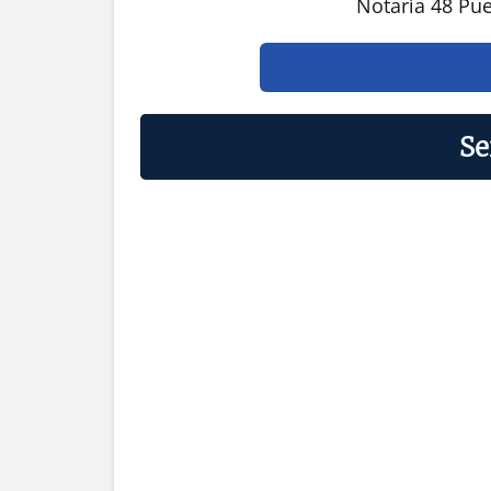
Notaría 48 Pu
Se