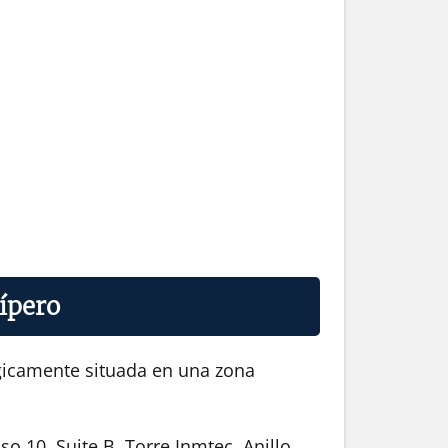
nípero
égicamente situada en una zona
o 10, Suite B, Torre Inmtec, Anillo