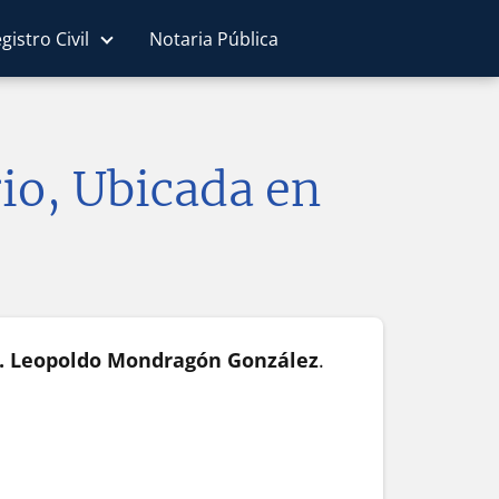
gistro Civil
Notaria Pública
io, Ubicada en
c. Leopoldo Mondragón González
.