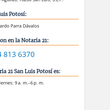
uis Potosí:
rardo Parra Dávalos
on en la Notaria 21:
4 813 6370
ia 21 San Luis Potosí es:
ernes: 9 a. m.–6 p. m.