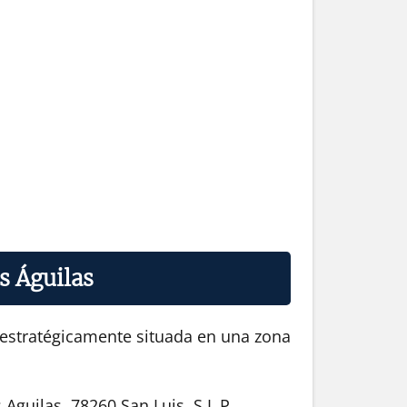
s Águilas
á estratégicamente situada en una zona
Aguilas, 78260 San Luis, S.L.P.