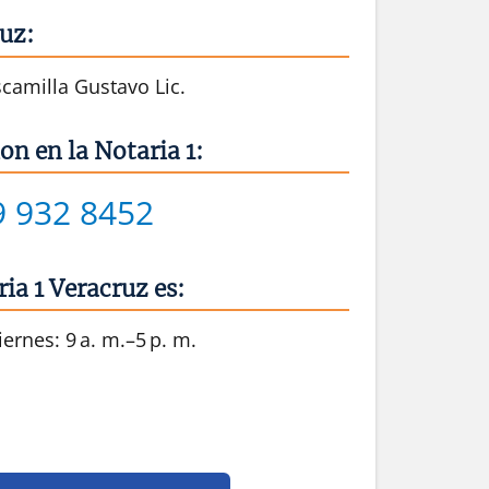
ruz:
camilla Gustavo Lic.
on en la Notaria 1:
9 932 8452
ia 1 Veracruz es:
ernes: 9 a. m.–5 p. m.