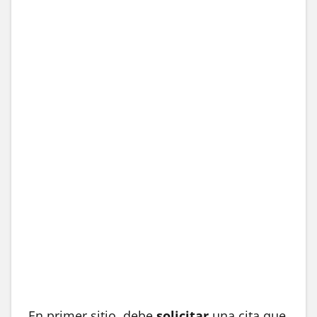
En primer sitio, debe
solicitar
una cita que