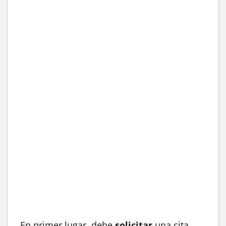
En primer lugar, debe
solicitar
una cita