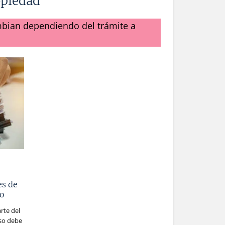
opiedad
ambian dependiendo del trámite a
es de
uo
rte del
eso debe