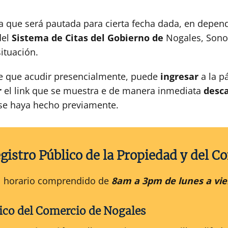
a que será pautada para cierta fecha dada, en depen
del
Sistema de Citas
del Gobierno de
Nogales, Sono
ituación.
e que acudir presencialmente, puede
ingresar
a la pá
r
el link que se muestra e de manera inmediata
desca
 se haya hecho previamente.
gistro Público de la Propiedad y del C
 el horario comprendido de
8am a 3pm de lunes a vie
ico
del
Comercio
de
Nogales