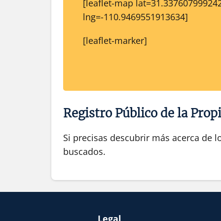
[leaflet-map lat=31.33760799924
lng=-110.9469551913634]
[leaflet-marker]
Registro Público de la Prop
Si precisas descubrir más acerca de l
buscados.
Legal