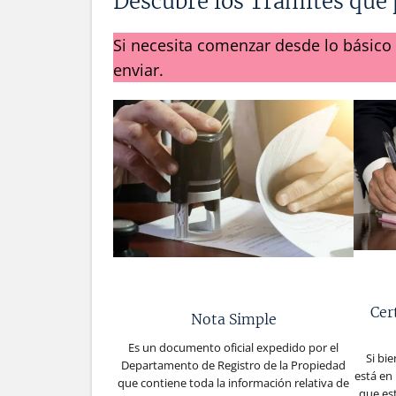
Descubre los Trámites que p
Si necesita comenzar desde lo básico
enviar.
Cer
Nota Simple
Es un documento oficial expedido por el
Si bi
Departamento de Registro de la Propiedad
está en 
que contiene toda la información relativa de
que es