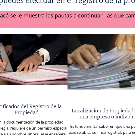
uedes efectuar en el registro de la pr
 acá se le muestra las pautas a continuar, las que c
tificados del Registro de la
Localización de Propiedad
Propiedad
una empresa o individ
en la documentación de la propiedad
Es fundamental saber en qué una pa
regla, requiere de un permiso especial
país se ubica su finca registral, para 
té a su nombre, ahora, se le enseñará