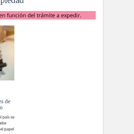
opiedad
en función del trámite a expedir.
es de
uo
 país se
debe
el papel