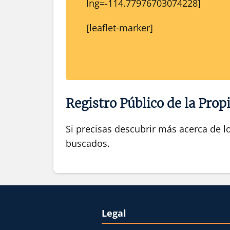
lng=-114.77976703074228]
[leaflet-marker]
Registro Público de la Prop
Si precisas descubrir más acerca de l
buscados.
Legal