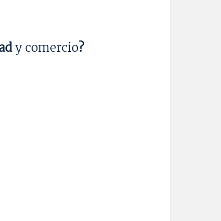
dad
y comercio
?