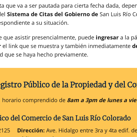
ta que va a ser pautada para cierta fecha dada, depe
del
Sistema de Citas
del Gobierno de
San Luis Río 
spondiente a su situación.
e que asistir presencialmente, puede
ingresar
a la pá
r
el link que se muestra y también inmediatamente
d
tud que se haya hecho previamente.
gistro Público de la Propiedad y del C
 el horario comprendido de
8am a 3pm de lunes a vie
ico
del
Comercio
de
San Luis Río Colorado
2125
Dirección:
Ave. Hidalgo entre 3ra y 4ta edif. d