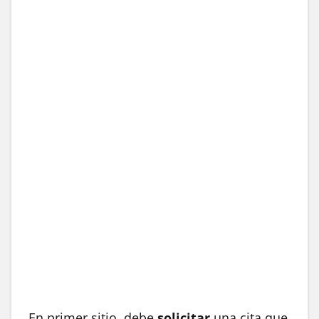
En primer sitio, debe
solicitar
una cita que