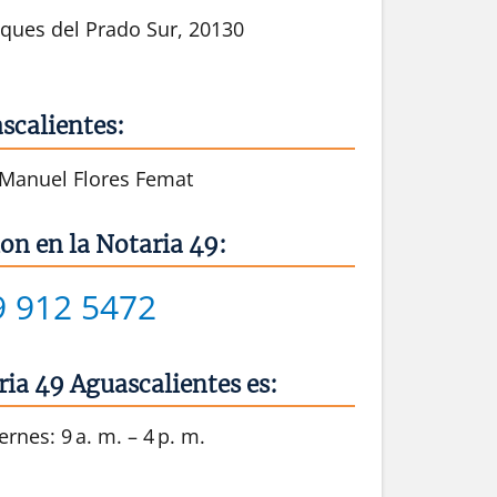
sques del Prado Sur, 20130
scalientes:
n Manuel Flores Femat
on en la Notaria 49:
9 912 5472
ria 49 Aguascalientes es:
rnes: 9 a. m. – 4 p. m.