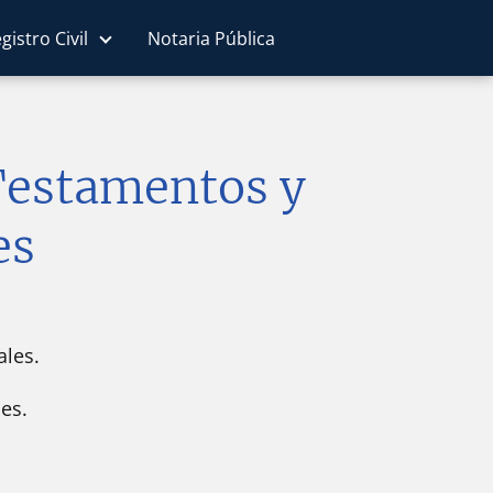
gistro Civil
Notaria Pública
 Testamentos y
es
les.
es.