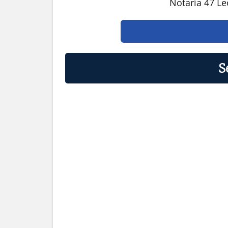
Notaría 47 L
S