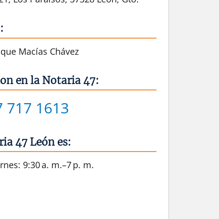
:
rique Macías Chávez
on en la Notaria 47:
7 717 1613
ria 47 León es:
rnes: 9:30 a. m.–7 p. m.