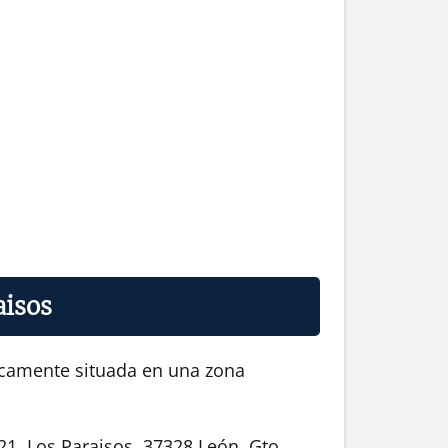
aisos
gicamente situada en una zona
1, Los Paraisos, 37328 León, Gto.